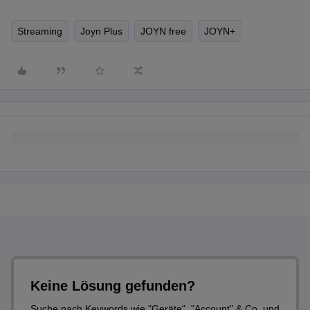
Streaming
Joyn Plus
JOYN free
JOYN+
Keine Lösung gefunden?
Suche nach Keywords wie "Geräte", "Account" & Co. und