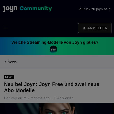
Zurück zu joyn.at
ANMELDEN
Welche Streaming-Modelle von Joyn gibt es?
News
NEWS
Neu bei Joyn: Joyn Free und zwei neue
Abo-Modelle
Forum|Forum|2 months ago
0 Antworten