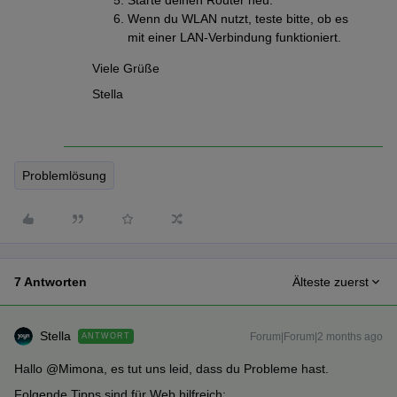
Starte deinen Router neu.
Wenn du WLAN nutzt, teste bitte, ob es
mit einer LAN-Verbindung funktioniert.
Viele Grüße
Stella
Problemlösung
7 Antworten
Älteste zuerst
Stella
Forum|Forum|2 months ago
ANTWORT
Hallo ​
@Mimona
, es tut uns leid, dass du Probleme hast.
Folgende Tipps sind für Web hilfreich: