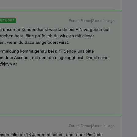
Forum|Forum|2 months ago
ANTWORT
t unserem Kundendienst wurde dir ein PIN vergeben auf
ieben hast. Bitte prüfe, ob du wirklich mit dieser
in, wenn du dazu aufgefodert wirst.
hlermeldung kommt genau bei dir? Sende uns bitte
on dem Account, mit dem du eingeloggt bist. Damit seine
o@joyn.at
Forum|Forum|2 months ago
n einen Film ab 16 Jahren ansehen, aber euer PinCode