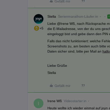
Gefällt mir
Stella
Serienmarathon-Läufer:in
Liebe ​
@Irene Wß
, nach Rücksprache mi
+5
die E-Mailadresse, von der du uns geschr
eingeloggt bist und gebe dann den PIN e
Falls das nicht funktioniert: welche Fe
Screenshots zu, am besten auch bitte v
Daten sicher sind, bitte per Mail an
hall
Liebe Grüße
Stella
Gefällt mir
Irene Wß
Videostarter:in
I
Heute wollte ich wieder einmal auf joy