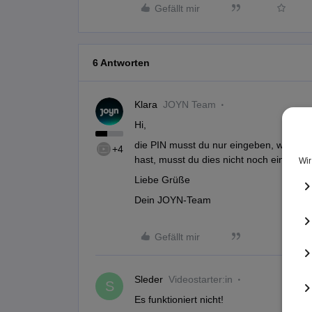
Gefällt mir
6 Antworten
Klara
JOYN Team
Hi,
die PIN musst du nur eingeben, wenn du
+4
hast, musst du dies nicht noch einmal tu
Liebe Grüße
Dein JOYN-Team
Gefällt mir
Sleder
Videostarter:in
S
Es funktioniert nicht!