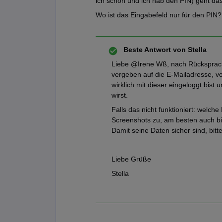
ich schon und ich hab den PIN) geht das 
Wo ist das Eingabefeld nur für den PIN
Beste Antwort von
Stella
Liebe ​
@Irene Wß
, nach Rücksprac
vergeben auf die E-Mailadresse, vo
wirklich mit dieser eingeloggt bis
wirst.
Falls das nicht funktioniert: welc
Screenshots zu, am besten auch bit
Damit seine Daten sicher sind, bitt
Liebe Grüße
Stella