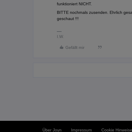
funktioniert NICHT.
BITTE nochmals zusenden. Ehrlich gesag
geschaut !!!
I.W.
Gefällt mir
Über Joyn
Impressum
Cookie Hinweis