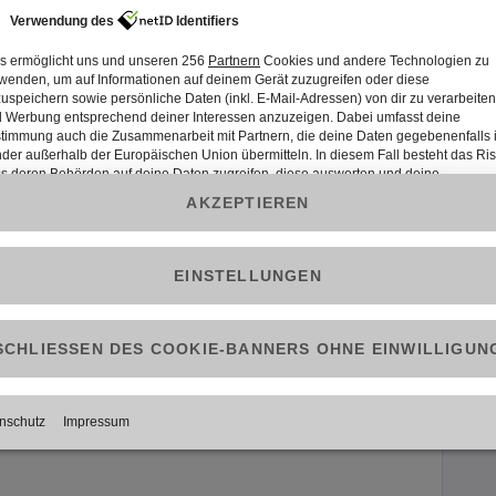
Forum|Forum|1 year ago
nem Foto von deinem Ausweis. Wir können dann für dich
en.
Forum|Forum|2 months ago
dem komme ich gar nicht so weit ihn einzugeben.
 Antwort per Mail !!!