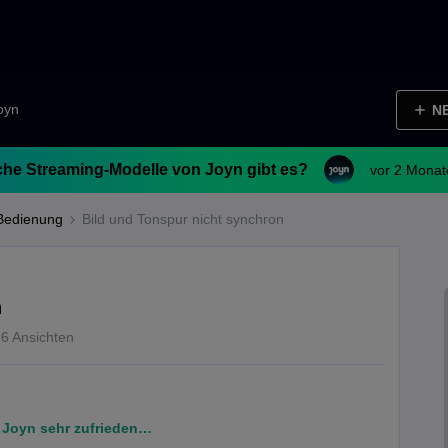
Joyn
N
he Streaming-Modelle von Joyn gibt es?
vor 2 Monat
Bedienung
Bild und Tonspur nicht synchron
n
6 Ansichten
t Joyn sehr zufrieden…