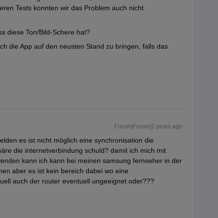
seren Tests konnten wir das Problem auch nicht
ss diese Ton/Bild-Schere hat?
uch die App auf den neusten Stand zu bringen, falls das
Forum|Forum|2 years ago
lden es ist nicht möglich eine synchronisation die
äre die internetverbindung schuld? damit ich mich mit
wenden kann ich kann bei meinen samsung fernseher in der
men aber es ist kein bereich dabei wo eine
uell auch der router eventuell ungeeignet oder???