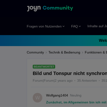
Inhalte auf 
Fragen von Nutzenden
FAQ
Welc
Community
Technik & Bedienung
Funktionen & 
BEANTWORTET
Bild und Tonspur nicht synchro
Forum|Forum|2 years ago
35 Antworten
351
Wolfgang1404
Neuling
W
Zunächst, im Allgemeinen bin ich mi