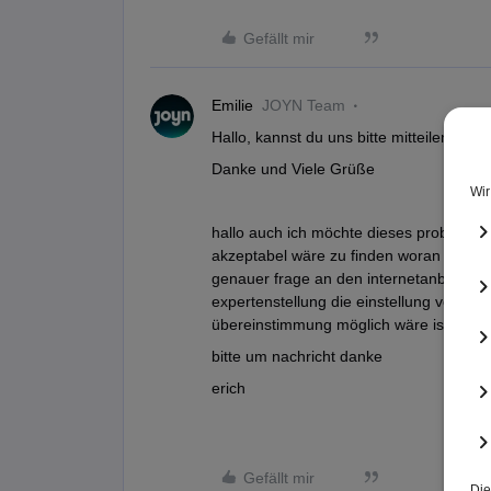
Gefällt mir
Emilie
JOYN Team
Hallo, kannst du uns bitte mitteilen mi
Danke und Viele Grüße
hallo auch ich möchte dieses problem me
akzeptabel wäre zu finden woran nach w
genauer frage an den internetanbieter 
expertenstellung die einstellung vorneh
übereinstimmung möglich wäre ist event
bitte um nachricht danke
erich
Gefällt mir