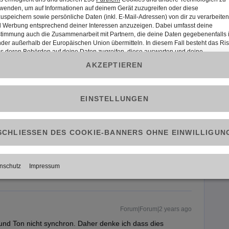
Forum|Forum|2 years ago
 Geräten, auch bei meinen Eltern und bei den
in allgemeines Problem von Joyn sein.
as wir am meisten schauen würden.
 alles andere funktioniert ja einwandfrei (wir können
tflix streamen usw.)
 Amazon Fire Stik 4K Max daran nichts ändern können.
, so ist bis jz niemande in meinem Umfeld begeistert von
Forum|Forum|2 years ago
d und Ton nicht synchron. Daher denke ich dass dies