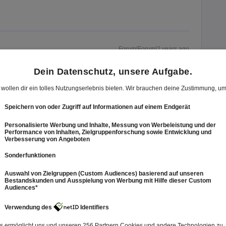
Forum|Forum|2 years ago
t welchem Gerät und Betriebssystem du Joyn verwendest?
lden es ist nicht möglich eine synchronisation die
äre die internetverbindung schuld? damit ich mich mit
wenden kann ich kann bei meinen samsung fernseher in der
men aber es ist kein bereich dabei wo eine
uell auch der router eventuell ungeeignet oder???