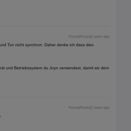
Forum|Forum|2 years ago
d und Ton nicht synchron. Daher denke ich dass dies
Gerät und Betriebssystem du Joyn verwendest, damit wir dem
Forum|Forum|2 years ago
.
.