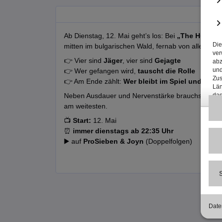
Ab Dienstag, 12. Mai geht’s los: Bei
„The Hunt – 
mitten im bulgarischen Wald, fernab von allem.
👉 Vier sind
Jäger
, vier sind
Gejagte
👉 Wer gefangen wird,
tauscht die Rolle
👉 Am Ende zählt:
Wer bleibt im Spiel und behä
Neben Ausdauer und Nervenstärke brauchst du vo
am weitesten.
📺
Start:
12. Mai
⏰
immer dienstags ab 22:35 Uhr
▶️ auf
ProSieben & Joyn
(Doppelfolgen)