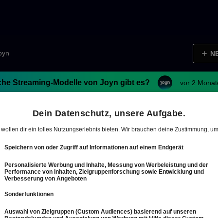
Joyn
N
he Streaming-Modelle von Joyn gibt es?
vor 2 Monat
 Austria und Joyn streamen
35 PM (UTC)
Austria und