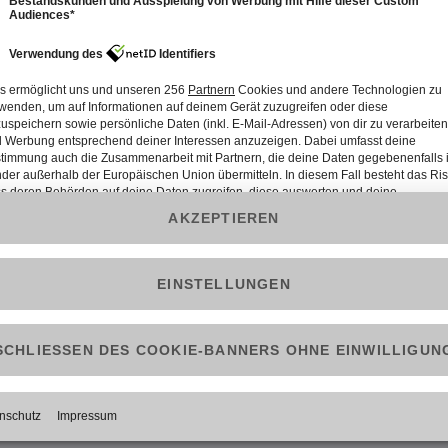
Welcher Promi ist leichte Beute?“
spielen acht Promis Fangen –
lt die Chance aufs Preisgeld?
r allem eins:
eine gute Strategie
. Denn nur wer clever spielt, kommt