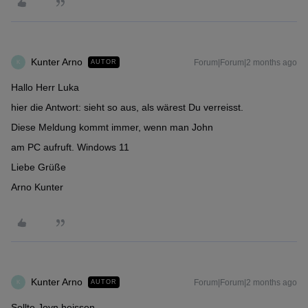
Kunter Arno
Forum|Forum|2 months ago
AUTOR
K
Hallo Herr Luka
hier die Antwort: sieht so aus, als wärest Du verreisst.
Diese Meldung kommt immer, wenn man John
am PC aufruft. Windows 11
Liebe Grüße
Arno Kunter
Kunter Arno
Forum|Forum|2 months ago
AUTOR
K
Sollte Joyn heissen