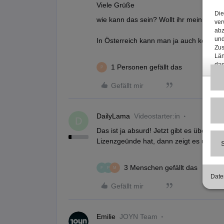
Viele Grüße
wie kann das sein? Wollt ihr mein Geld 
In Österreich kann man ja auch keine m
1 Personen gefällt das
P
Gefällt mir
DailyLama
Videostarter:in
D
Das ist ja absurd! Jetzt gibt es überall 
Lizenzgeünde hat, dann zeigt es uns doch
3 Menschen gefällt das
F
P
M
Gefällt mir
Emilie
JOYN Team