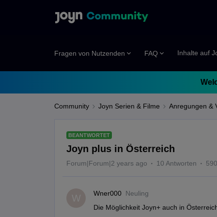
Inhalte auf 
Fragen von Nutzenden
FAQ
Welc
Community
Joyn Serien & Filme
Anregungen & 
BEANTWORTET
Joyn plus in Österreich
Forum|Forum|2 years ago
10 Antworten
590
Wner000
Neuling
W
Die Möglichkeit Joyn+ auch in Österrei