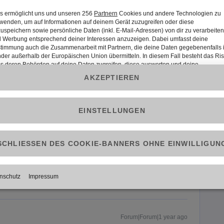
nicht?
it “Plus” versehen sachen anschauen?
Forum|Forum|1 year ago
Plus Hinweise, aber alle Links führen ins Leere. Wenn das
 erst gar nicht an, wenn es das Abo bei uns nicht gibt!!!
Forum|Forum|1 year ago