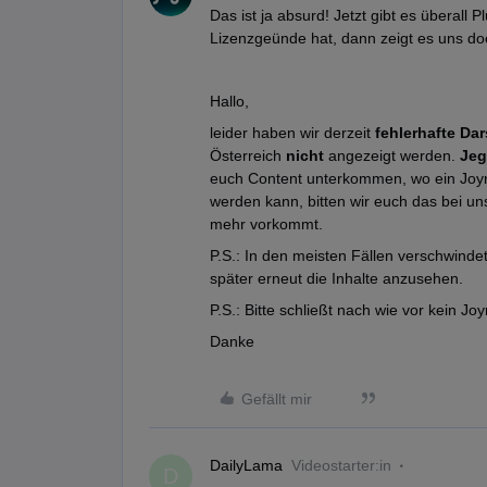
Das ist ja absurd! Jetzt gibt es überall 
Lizenzgeünde hat, dann zeigt es uns doch
Hallo,
leider haben wir derzeit
fehlerhafte D
Österreich
nicht
angezeigt werden.
Jeg
euch Content unterkommen, wo ein Joyn
werden kann, bitten wir euch das bei un
mehr vorkommt.
P.S.: In den meisten Fällen verschwindet
später erneut die Inhalte anzusehen.
P.S.: Bitte schließt nach wie vor kein Jo
Danke
Gefällt mir
DailyLama
Videostarter:in
D