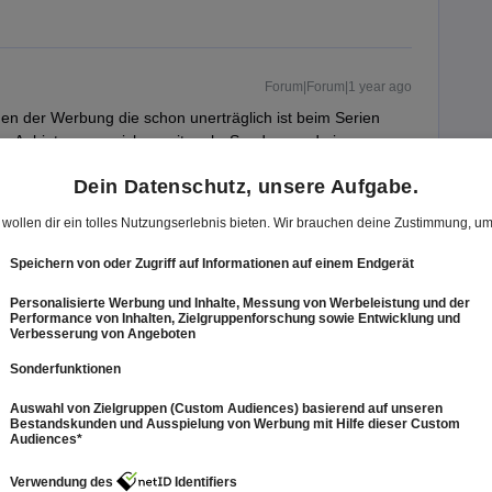
Forum|Forum|1 year ago
en der Werbung die schon unerträglich ist beim Serien
en Anbieter ausweichen mit mehr Sendern und einem
n geschaut habe, gibt es Gott sei Dank alle beim
Forum|Forum|1 year ago
oyn+ allerdings nur in Deutschland angeboten. Bitte sehe
n Österreich keine Wirkung hat.