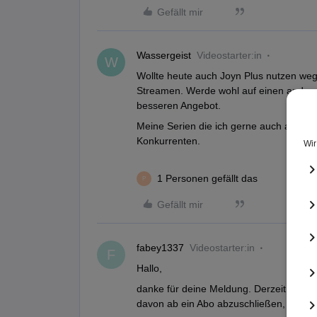
Gefällt mir
Wassergeist
Videostarter:in
W
Wollte heute auch Joyn Plus nutzen weg
Streamen. Werde wohl auf einen ander
besseren Angebot.
Meine Serien die ich gerne auch auf Joy
Konkurrenten.
1 Personen gefällt das
P
Gefällt mir
fabey1337
Videostarter:in
F
Hallo,
danke für deine Meldung. Derzeit wird J
davon ab ein Abo abzuschließen, da es i